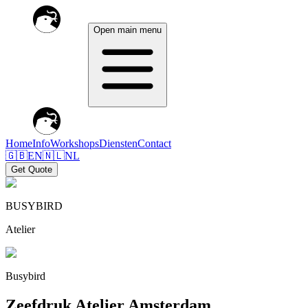
Open main menu
Home
Info
Workshops
Diensten
Contact
🇬🇧
EN
🇳🇱
NL
Get Quote
BUSYBIRD
Atelier
Busybird
Zeefdruk Atelier Amsterdam